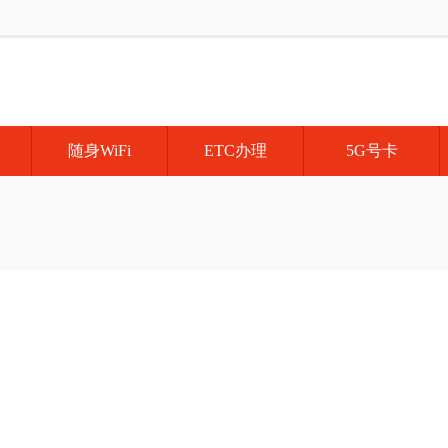
随身WiFi
ETC办理
5G号卡