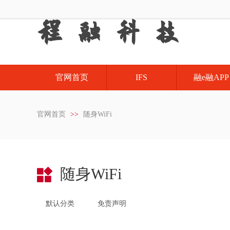
程
融 科 技
官网首页
IFS
融e融APP
官网首页
>>
随身WiFi
随身WiFi
默认分类
免责声明