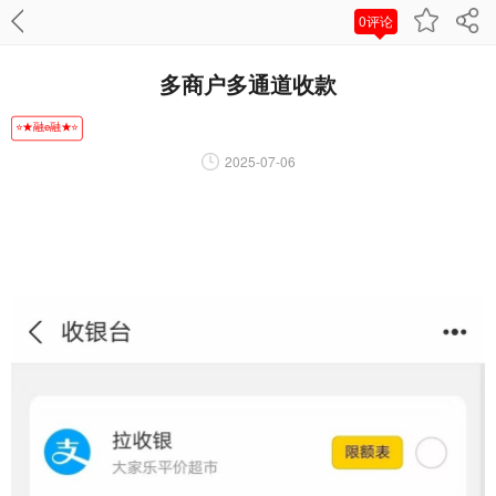
0评论
多商户多通道收款
⭐★融e融★⭐
2025-07-06