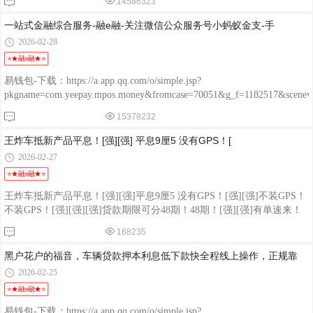
14586323
POS：http://oss.flmyzf.com/yzf/html/regist/index.html?phone=%E4%
一站式金融综合服务-融e融-关注微信公众服务号小蚂蚁金支-手
2026-02-28
⭐★融e融★⭐
易钱包-下载：https://a.app.qq.com/o/simple.jsp?
pkgname=com.yeepay.mpos.money&fromcase=70051&g_f=1182517&sce
程融-手机版：http://www.chengrongkeji.cn/wap_lycrdz.html; 颐支付
15378232
POS：http://oss.flmyzf.com/yzf/html/regist/index.html?phone=%E4%
王炸车抵新产品平息！[强][强] 平息9厘5 没有GPS！[
2026-02-27
⭐★融e融★⭐
王炸车抵新产品平息！[强][强]平息9厘5 没有GPS！[强][强]不装GPS！
不装GPS！[强][强][强]贷款期限可分48期！48期！[强][强]有单速来！
有单速来！速来！[强][强][强]1. 征信宽松｜车辆押本 不押车 线上秒办
168235
2. 急用钱不用愁 押本不押车 当天到账3. 花户逾期可办 正规透明 无中
间商4. 车辆融资 利息低 下款快 安全靠谱
黑户花户的福音，车辆贷款押本利息低下款快全程线上操作，正规靠
2026-02-25
⭐★融e融★⭐
易钱包-下载：https://a.app.qq.com/o/simple.jsp?