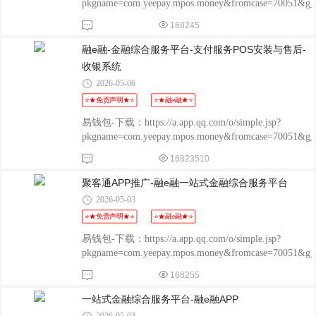
pkgname=com.yeepay.mpos.money&fromcase=70051&
程融-手机版：
168245
http://www.chengrongkeji.cn/wap_lycrdz.html; 颐支付
POS：http://oss.flmyzf.com/yzf/html/regist/index.html?
融e融-金融综合服务平台-支付服务POS安装与售后-
phone=%E4%
收银系统
2026-05-06
⭐★免责声明★⭐
⭐★融e融★⭐
易钱包-下载：https://a.app.qq.com/o/simple.jsp?
pkgname=com.yeepay.mpos.money&fromcase=70051&
程融-手机版：
16823510
http://www.chengrongkeji.cn/wap_lycrdz.html; 颐支付
POS：http://oss.flmyzf.com/yzf/html/regist/index.html?
聚客通APP推广-融e融一站式金融综合服务平台
phone=%E4%
2026-05-03
⭐★免责声明★⭐
⭐★融e融★⭐
易钱包-下载：https://a.app.qq.com/o/simple.jsp?
pkgname=com.yeepay.mpos.money&fromcase=70051&
程融-手机版：
168255
http://www.chengrongkeji.cn/wap_lycrdz.html; 颐支付
POS：http://oss.flmyzf.com/yzf/html/regist/index.html?
一站式金融综合服务平台-融e融APP
phone=%E4%