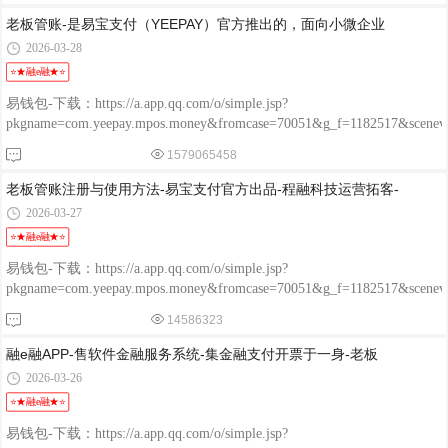
老板管账-是易宝支付（YEEPAY）官方推出的，面向小微企业
2026-03-28
⭐★融e融★⭐
易钱包-下载：https://a.app.qq.com/o/simple.jsp?
pkgname=com.yeepay.mpos.money&fromcase=70051&g_f=1182517&sce
程融-手机版：http://www.chengrongkeji.cn/wap_lycrdz.html; 颐支付
1579065458
POS：http://oss.flmyzf.com/yzf/html/regist/index.html?phone=%E4%
老板管账注册与使用方法-易宝支付官方出品-程融科技运营拓客-
2026-03-27
⭐★融e融★⭐
易钱包-下载：https://a.app.qq.com/o/simple.jsp?
pkgname=com.yeepay.mpos.money&fromcase=70051&g_f=1182517&sce
程融-手机版：http://www.chengrongkeji.cn/wap_lycrdz.html; 颐支付
14586323
POS：http://oss.flmyzf.com/yzf/html/regist/index.html?phone=%E4%
融e融APP-售软件金融服务系统-集金融支付开票于一身-老板
2026-03-26
⭐★融e融★⭐
易钱包-下载：https://a.app.qq.com/o/simple.jsp?