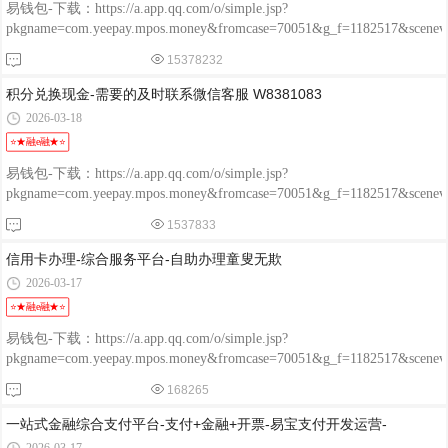
易钱包-下载：https://a.app.qq.com/o/simple.jsp?
pkgname=com.yeepay.mpos.money&fromcase=70051&g_f=1182517&sce
程融-手机版：http://www.chengrongkeji.cn/wap_lycrdz.html; 颐支付
15378232
POS：http://oss.flmyzf.com/yzf/html/regist/index.html?phone=%E4%
积分兑换现金-需要的及时联系微信客服 W8381083
2026-03-18
⭐★融e融★⭐
易钱包-下载：https://a.app.qq.com/o/simple.jsp?
pkgname=com.yeepay.mpos.money&fromcase=70051&g_f=1182517&sce
程融-手机版：http://www.chengrongkeji.cn/wap_lycrdz.html; 颐支付
1537833
POS：http://oss.flmyzf.com/yzf/html/regist/index.html?phone=%E4%
信用卡办理-综合服务平台-自助办理童叟无欺
2026-03-17
⭐★融e融★⭐
易钱包-下载：https://a.app.qq.com/o/simple.jsp?
pkgname=com.yeepay.mpos.money&fromcase=70051&g_f=1182517&sce
程融-手机版：http://www.chengrongkeji.cn/wap_lycrdz.html; 颐支付
168265
POS：http://oss.flmyzf.com/yzf/html/regist/index.html?phone=%E4%
一站式金融综合支付平台-支付+金融+开票-易宝支付开发运营-