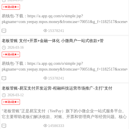
2026-03-17
⭐★融e融★⭐
易钱包-下载：https://a.app.qq.com/o/simple.jsp?
pkgname=com.yeepay.mpos.money&fromcase=70051&g_f=1182517&sce
程融-手机版：http://www.chengrongkeji.cn/wap_lycrdz.html; 颐支付
15378241
POS：http://oss.flmyzf.com/yzf/html/regist/index.html?phone=%E4%
老板管账 支付+开票+金融一体化 小微商户一站式收款+管
2026-03-16
⭐★融e融★⭐
易钱包-下载：https://a.app.qq.com/o/simple.jsp?
pkgname=com.yeepay.mpos.money&fromcase=70051&g_f=1182517&sce
程融-手机版：http://www.chengrongkeji.cn/wap_lycrdz.html; 颐支付
15378241
POS：http://oss.flmyzf.com/yzf/html/regist/index.html?phone=%E4%
老板管账-易宝支付开发运营-程融科技运营市场推广-主打“支付
2026-03-12
⭐★融e融★⭐
“老板管账”正是易宝支付（YeePay）旗下的小微企业一站式服务平台。
它主要帮助老板们解决收款、对账、开票和管理商户等经营问题。核心
功能整理如下：· 📊 经营分析与对账：多维度汇总交易数据，实时更新
14586333
分账、结算情况，支持订单明细查询和退款操作，方便老板决策。· 📱