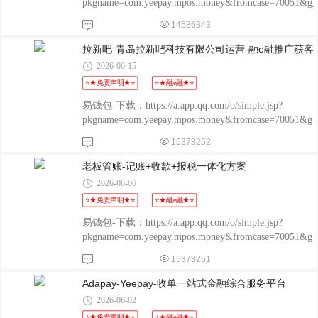
pkgname=com.yeepay.mpos.money&fromcase=70051&
程融-手机版：
14586343
http://www.chengrongkeji.cn/wap_lycrdz.html; 颐支付
POS：http://oss.flmyzf.com/yzf/html/regist/index.html?
拉新吧-青岛拉新吧科技有限公司运营-融e融推广获客
phone=%E4%
2026-06-15
⭐★免责声明★⭐
⭐★融e融★⭐
易钱包-下载：https://a.app.qq.com/o/simple.jsp?
pkgname=com.yeepay.mpos.money&fromcase=70051&
程融-手机版：
15378252
http://www.chengrongkeji.cn/wap_lycrdz.html; 颐支付
POS：http://oss.flmyzf.com/yzf/html/regist/index.html?
老板管账-记账+收款+报税一体化方案
phone=%E4%
2026-06-06
⭐★免责声明★⭐
⭐★融e融★⭐
易钱包-下载：https://a.app.qq.com/o/simple.jsp?
pkgname=com.yeepay.mpos.money&fromcase=70051&
程融-手机版：
15378261
http://www.chengrongkeji.cn/wap_lycrdz.html; 颐支付
POS：http://oss.flmyzf.com/yzf/html/regist/index.html?
Adapay-Yeepay-收单一站式金融综合服务平台
phone=%E4%
2026-06-02
⭐★免责声明★⭐
⭐★融e融★⭐