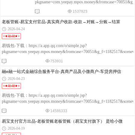
pkgname=com.yeepay.mpos.money&fromcase=70051&
程融-手机版：
1537823
http://www.chengrongkeji.cn/wap_lycrdz.html; 颐支付
POS：http://oss.flmyzf.com/yzf/html/regist/index.html?
老板管账-易宝支付官品-真实商户收款-收款→对账→分账→结算
phone=%E4%
2026-04-24
⭐★融e融★⭐
易钱包-下载：https://a.app.qq.com/o/simple.jsp?
pkgname=com.yeepay.mpos.money&fromcase=70051&g_f=1182517&sce
程融-手机版：http://www.chengrongkeji.cn/wap_lycrdz.html; 颐支付
753931
POS：http://oss.flmyzf.com/yzf/html/regist/index.html?phone=%E4%
融e融一站式金融综合服务平台-真商产品及小微商户-车贷房押信
2026-04-23
⭐★融e融★⭐
易钱包-下载：https://a.app.qq.com/o/simple.jsp?
pkgname=com.yeepay.mpos.money&fromcase=70051&g_f=1182517&sce
程融-手机版：http://www.chengrongkeji.cn/wap_lycrdz.html; 颐支付
14586333
POS：http://oss.flmyzf.com/yzf/html/regist/index.html?phone=%E4%
易宝支付官方出品-老板管账老板管账（易宝支付旗下） 是给小微
2026-04-19