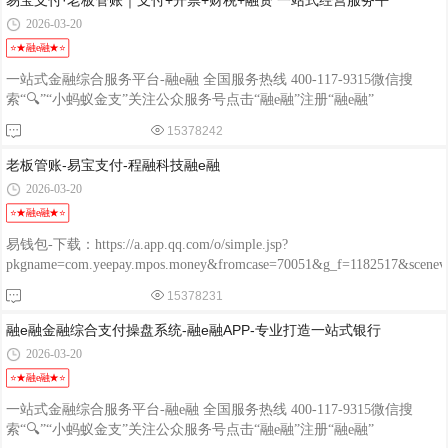
易宝支付·老板管账｜支付+开票+财税+融资 一站式经营服务平
2026-03-20
⭐★融e融★⭐
一站式金融综合服务平台-融e融 全国服务热线 400-117-9315微信搜
索“🔍”“小蚂蚁金支”关注公众服务号点击“融e融”注册“融e融”
15378242
老板管账-易宝支付-程融科技融e融
2026-03-20
⭐★融e融★⭐
易钱包-下载：https://a.app.qq.com/o/simple.jsp?
pkgname=com.yeepay.mpos.money&fromcase=70051&g_f=1182517&sce
程融-手机版：http://www.chengrongkeji.cn/wap_lycrdz.html; 颐支付
15378231
POS：http://oss.flmyzf.com/yzf/html/regist/index.html?phone=%E4%
融e融金融综合支付操盘系统-融e融APP-专业打造一站式银行
2026-03-20
⭐★融e融★⭐
一站式金融综合服务平台-融e融 全国服务热线 400-117-9315微信搜
索“🔍”“小蚂蚁金支”关注公众服务号点击“融e融”注册“融e融”