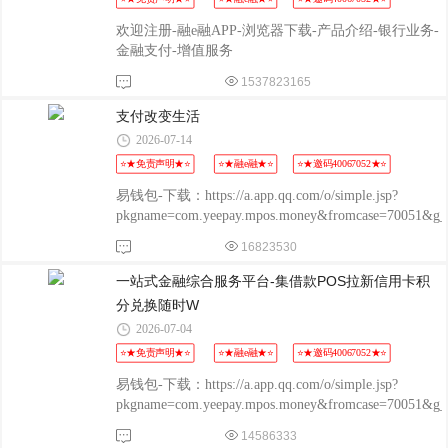
金管理功能，方便一站式处理店铺财务。这款“融e
融”平台明确表示区别于工行的“融e行/融e购/融e联”等
欢迎注册-融e融APP-浏览器下载-产品介绍-银行业务-
产品，是一个独立的商户服务平台。
金融支付-增值服务
1537823165
支付改变生活
2026-07-14
⭐★免责声明★⭐
⭐★融e融★⭐
⭐★邀码40067052★⭐
易钱包-下载：https://a.app.qq.com/o/simple.jsp?
pkgname=com.yeepay.mpos.money&fromcase=70051&
程融-手机版：
16823530
http://www.chengrongkeji.cn/wap_lycrdz.html; 颐支付
POS：http://oss.flmyzf.com/yzf/html/regist/index.html?
一站式金融综合服务平台-集借款POS拉新信用卡积
phone=%E4%
分兑换随时W
2026-07-04
⭐★免责声明★⭐
⭐★融e融★⭐
⭐★邀码40067052★⭐
易钱包-下载：https://a.app.qq.com/o/simple.jsp?
pkgname=com.yeepay.mpos.money&fromcase=70051&
程融-手机版：
14586333
http://www.chengrongkeji.cn/wap_lycrdz.html; 颐支付