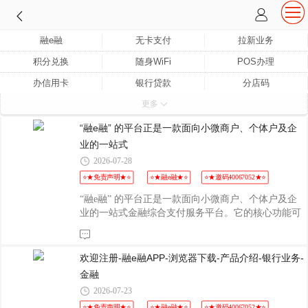
融e融
无卡支付
拉新业务
积分兑换
随身WiFi
POS办理
办信用卡
银行贷款
分店码
更多
车贷押本
小蚂蚁金支
法律债务
贷款业务
招募代理
“融e融” 的平台正是一款面向小微商户、个体户及企
业的一站式
2026-07-28
⭐★免责声明★⭐
⭐★融e融★⭐
⭐★邀码40067052★⭐
“融e融” 的平台正是一款面向小微商户、个体户及企
业的一站式金融综合支付服务平台。它的核心功能可
以概括为以下三点：· 聚合收款：支持微信、支付
宝、银联云闪付、银行卡及数字人民币等全渠道。商
户可通过收款码、POS机、智能音箱收款，或接入小
欢迎注册-融e融APP-浏览器下载-产品介绍-银行业务-
程序/APP线上收银台，实现“一码多付”。· 经营融
金融
资：提供融资贷款服务，主打“随借随还”，缓解商户
2026-07-23
资金周转压力。· 资金管理：集成了对账、理财等资
⭐★免责声明★⭐
⭐★融e融★⭐
⭐★邀码40067052★⭐