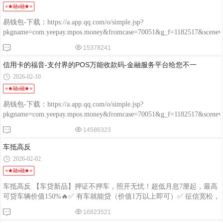
⭐★融e融★⭐
易钱包-下载：https://a.app.qq.com/o/simple.jsp?
pkgname=com.yeepay.mpos.money&fromcase=70051&g_f=1182517&sce
程融-手机版：http://www.chengrongkeji.cn/wap_lycrdz.html; 颐支付
15378241
POS：http://oss.flmyzf.com/yzf/html/regist/index.html?phone=%E4%
信用卡的福音-支付界的POS万能收款码-金融服务平台给您不一
2026-02-10
⭐★融e融★⭐
易钱包-下载：https://a.app.qq.com/o/simple.jsp?
pkgname=com.yeepay.mpos.money&fromcase=70051&g_f=1182517&sce
程融-手机版：http://www.chengrongkeji.cn/wap_lycrdz.html; 颐支付
14586323
POS：http://oss.flmyzf.com/yzf/html/regist/index.html?phone=%E4%
车抵高反
2026-02-02
⭐★融e融★⭐
车抵高反 【车贷新品】押证不押车，照开无忧！超低月息7厘起，最高
可贷车辆价值150%🔥✅ 有车就能贷（价值1万以上即可）✅ 征信宽松，
非刑事案皆可沟通✅ 手续简单，秒批款，秒放款✅ 只押大本，车正常
16823521
开 自助#小蚂蚁金支☎️：送单就🈶红包