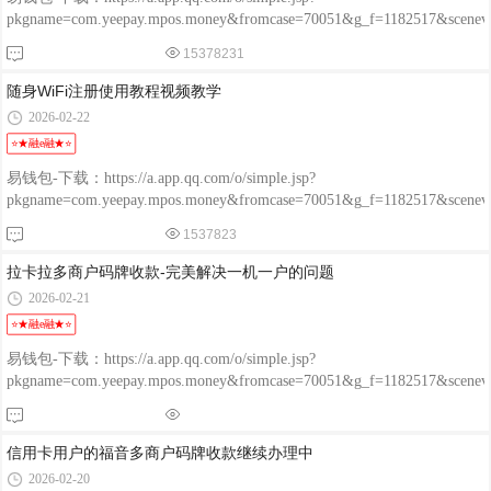
pkgname=com.yeepay.mpos.money&fromcase=70051&g_f=1182517&sce
程融-手机版：http://www.chengrongkeji.cn/wap_lycrdz.html; 颐支付
15378231
POS：http://oss.flmyzf.com/yzf/html/regist/index.html?phone=%E4%
随身WiFi注册使用教程视频教学
2026-02-22
⭐★融e融★⭐
易钱包-下载：https://a.app.qq.com/o/simple.jsp?
pkgname=com.yeepay.mpos.money&fromcase=70051&g_f=1182517&sce
程融-手机版：http://www.chengrongkeji.cn/wap_lycrdz.html; 颐支付
1537823
POS：http://oss.flmyzf.com/yzf/html/regist/index.html?phone=%E4%
拉卡拉多商户码牌收款-完美解决一机一户的问题
2026-02-21
⭐★融e融★⭐
易钱包-下载：https://a.app.qq.com/o/simple.jsp?
pkgname=com.yeepay.mpos.money&fromcase=70051&g_f=1182517&sce
程融-手机版：http://www.chengrongkeji.cn/wap_lycrdz.html; 颐支付
POS：http://oss.flmyzf.com/yzf/html/regist/index.html?phone=%E4%
信用卡用户的福音多商户码牌收款继续办理中
2026-02-20