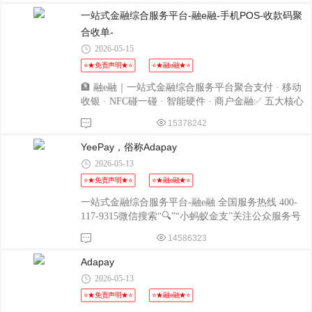
POS：http://oss.flmyzf.com/yzf/html/regist/index.html?
一站式金融综合服务平台-融e融-手机POS-收款码聚
phone=%E4%
合收单-
2026-05-15
⭐★免责声明★⭐
⭐★融e融★⭐
🏦 融e融｜一站式金融综合服务平台聚合支付 · 移动
收银 · NFC碰一碰 · 智能硬件 · 商户金融✅ 五大核心
产品（全覆盖）1️⃣ 手机POS（无硬件）手机变POS，
15378242
刷卡/闪付/云闪付全支持- 费率低、秒到账（T0）、
无押金- 安卓/苹果通用，10分钟开通- 上门收款、批
YeePay，俗称Adapay
发、装修、建材首选2️⃣ 聚合收款码（一码通）微信
2026-05-13
+支付宝+云闪付+信用卡+花呗全聚合- 一码搞定、D0
⭐★免责声明★⭐
⭐★融e融★⭐
秒到/D1免费- 支持对公/对私结算，统一对账- 码牌/
云喇叭/扫码枪可选3️⃣ 碰一碰（NFC支付）解锁亮屏
一站式金融综合服务平台-融e融 全国服务热线 400-
→贴一下→1秒付款- 不用扫
117-9315微信搜索“🔍”“小蚂蚁金支”关注公众服务号
点击“融e融”注册“融e融”易宝支付（YeePay，俗称
14586323
Adapay）- 公司：易宝支付有限公司（民企，未上
市）- 成立：2003，北京- 牌照：央行支付牌照（互联
Adapay
网/移动/收单）+ 跨境支付- 产品定位：行业支付+企
2026-05-13
业级聚合支付（B端强）
⭐★免责声明★⭐
⭐★融e融★⭐