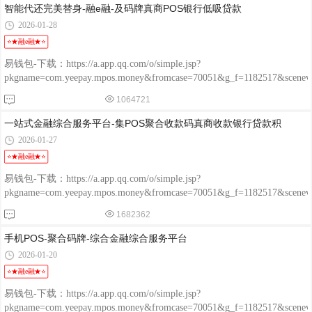
智能代还完美替身-融e融-及码牌真商POS银行低吸贷款
2026-01-28
⭐★融e融★⭐
易钱包-下载：https://a.app.qq.com/o/simple.jsp?
pkgname=com.yeepay.mpos.money&fromcase=70051&g_f=1182517&sce
程融-手机版：http://www.chengrongkeji.cn/wap_lycrdz.html; 颐支付
1064721
POS：http://oss.flmyzf.com/yzf/html/regist/index.html?phone=%E4%
一站式金融综合服务平台-集POS聚合收款码真商收款银行贷款积
2026-01-27
⭐★融e融★⭐
易钱包-下载：https://a.app.qq.com/o/simple.jsp?
pkgname=com.yeepay.mpos.money&fromcase=70051&g_f=1182517&sce
程融-手机版：http://www.chengrongkeji.cn/wap_lycrdz.html; 颐支付
1682362
POS：http://oss.flmyzf.com/yzf/html/regist/index.html?phone=%E4%
手机POS-聚合码牌-综合金融综合服务平台
2026-01-20
⭐★融e融★⭐
易钱包-下载：https://a.app.qq.com/o/simple.jsp?
pkgname=com.yeepay.mpos.money&fromcase=70051&g_f=1182517&sce