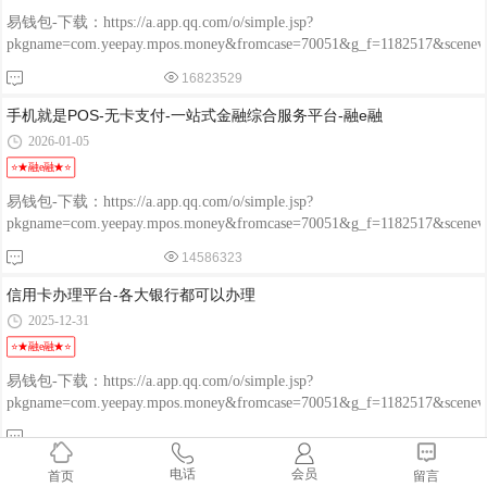
易钱包-下载：https://a.app.qq.com/o/simple.jsp?
pkgname=com.yeepay.mpos.money&fromcase=70051&g_f=1182517&sce
程融-手机版：http://www.chengrongkeji.cn/wap_lycrdz.html; 颐支付
16823529
POS：http://oss.flmyzf.com/yzf/html/regist/index.html?phone=%E4%
手机就是POS-无卡支付-一站式金融综合服务平台-融e融
2026-01-05
⭐★融e融★⭐
易钱包-下载：https://a.app.qq.com/o/simple.jsp?
pkgname=com.yeepay.mpos.money&fromcase=70051&g_f=1182517&sce
程融-手机版：http://www.chengrongkeji.cn/wap_lycrdz.html; 颐支付
14586323
POS：http://oss.flmyzf.com/yzf/html/regist/index.html?phone=%E4%
信用卡办理平台-各大银行都可以办理
2025-12-31
⭐★融e融★⭐
易钱包-下载：https://a.app.qq.com/o/simple.jsp?
pkgname=com.yeepay.mpos.money&fromcase=70051&g_f=1182517&sce
程融-手机版：http://www.chengrongkeji.cn/wap_lycrdz.html; 颐支付
POS：http://oss.flmyzf.com/yzf/html/regist/index.html?phone=%E4%
手机POS机-码牌多商收款-融e融APP-公众服务号小蚂蚁金
电话
会员
首页
留言