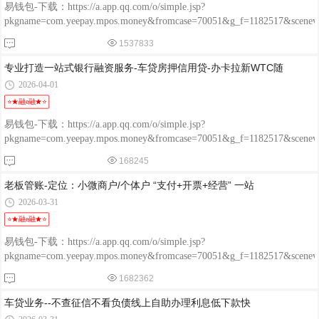
易钱包-下载：https://a.app.qq.com/o/simple.jsp?
pkgname=com.yeepay.mpos.money&fromcase=70051&g_f=1182517&sce
程融-手机版：http://www.chengrongkeji.cn/wap_lycrdz.html; 颐支付
1537833
POS：http://oss.flmyzf.com/yzf/html/regist/index.html?phone=%E4%
专业打造一站式银行融资服务-车贷房押信用贷-办卡拉新WTC随
2026-04-01
⭐★融e融★⭐
易钱包-下载：https://a.app.qq.com/o/simple.jsp?
pkgname=com.yeepay.mpos.money&fromcase=70051&g_f=1182517&sce
程融-手机版：http://www.chengrongkeji.cn/wap_lycrdz.html; 颐支付
168245
POS：http://oss.flmyzf.com/yzf/html/regist/index.html?phone=%E4%
老板管账-定位：小微商户/个体户 “支付+开票+经营” 一站
2026-03-31
⭐★融e融★⭐
易钱包-下载：https://a.app.qq.com/o/simple.jsp?
pkgname=com.yeepay.mpos.money&fromcase=70051&g_f=1182517&sce
程融-手机版：http://www.chengrongkeji.cn/wap_lycrdz.html; 颐支付
1682362
POS：http://oss.flmyzf.com/yzf/html/regist/index.html?phone=%E4%
车贷业务--不查征信不看负债线上自助办理利息低下款快