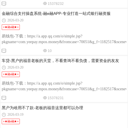
15378232
金融综合支付操盘系统-融e融APP-专业打造一站式银行融资服
2026-03-20
⭐★融e融★⭐
易钱包-下载：https://a.app.qq.com/o/simple.jsp?
pkgname=com.yeepay.mpos.money&fromcase=70051&g_f=1182517&sce
程融-手机版：http://www.chengrongkeji.cn/wap_lycrdz.html; 颐支付
10
POS：http://oss.flmyzf.com/yzf/html/regist/index.html?phone=%E4%
车贷-黑户的福音老板的天堂，不看查询不看负债，需要资金的友友
2026-03-20
⭐★融e融★⭐
易钱包-下载：https://a.app.qq.com/o/simple.jsp?
pkgname=com.yeepay.mpos.money&fromcase=70051&g_f=1182517&sce
程融-手机版：http://www.chengrongkeji.cn/wap_lycrdz.html; 颐支付
15378231
POS：http://oss.flmyzf.com/yzf/html/regist/index.html?phone=%E4%
黑户为啥用不了款-老板的福音这里都可以办理
2026-03-19
⭐★融e融★⭐