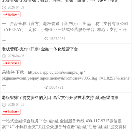
老板管账-老板管账：收款、开票、管账、融资，一个APP全搞定
2026-04-09
⭐★融e融★⭐
一、产品全称（官方）老板管账（商户版）- 出品：易宝支付有限公司
（YEEPAY）- 定位：小微企业一站式经营服务平台- 核心：支付 + 开
票 + 金融 一体化 二、一句话 slogan（可直接用）- 老板管账：收款、
15378251
开票、管账、融资，一个APP全搞定- 小微生意好帮手，手机管账更轻
松- 易宝老板管账：支付即开票，经营全掌握三、核心功能（宣传版）
老板管账-支付+开票+金融一体化经营平台
1. 全能收款- 微信/支付宝/云闪付/信用卡全支持- 一码多付、智能POS、
2026-04-06
线上线下统一对账2. 移动开票- 开票码开票、手工开票- 电子发票自动
⭐★融e融★⭐
发送、实时同步3. 经营账本- 交易流水实时看、多维度报表- 营
易钱包-下载：https://a.app.qq.com/o/simple.jsp?
pkgname=com.yeepay.mpos.money&fromcase=70051&g_f=1182517&sce
程融-手机版：http://www.chengrongkeji.cn/wap_lycrdz.html; 颐支付
1064731
POS：http://oss.flmyzf.com/yzf/html/regist/index.html?phone=%E4%
老板管账字提交资料的入口-易宝支付开发技术支持-融e融渠道推
2026-04-05
⭐★融e融★⭐
一站式金融综合服务平台-融e融 全国服务热线 400-117-9315微信搜
索“🔍”“小蚂蚁金支”关注公众服务号点击“融e融”注册“融e融”提交资料