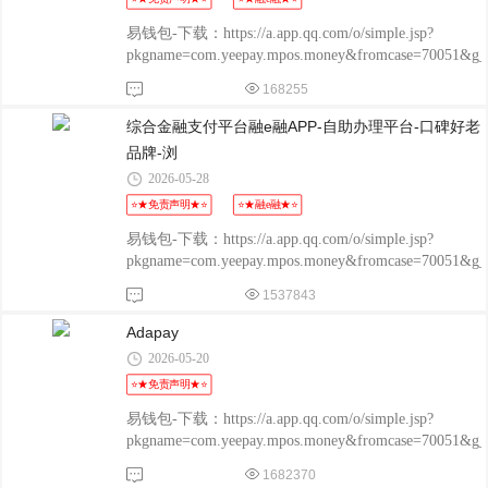
易钱包-下载：https://a.app.qq.com/o/simple.jsp?
pkgname=com.yeepay.mpos.money&fromcase=70051&
程融-手机版：
168255
http://www.chengrongkeji.cn/wap_lycrdz.html; 颐支付
POS：http://oss.flmyzf.com/yzf/html/regist/index.html?
综合金融支付平台融e融APP-自助办理平台-口碑好老
phone=%E4%
品牌-浏
2026-05-28
⭐★免责声明★⭐
⭐★融e融★⭐
易钱包-下载：https://a.app.qq.com/o/simple.jsp?
pkgname=com.yeepay.mpos.money&fromcase=70051&
程融-手机版：
1537843
http://www.chengrongkeji.cn/wap_lycrdz.html; 颐支付
POS：http://oss.flmyzf.com/yzf/html/regist/index.html?
Adapay
phone=%E4%
2026-05-20
⭐★免责声明★⭐
易钱包-下载：https://a.app.qq.com/o/simple.jsp?
pkgname=com.yeepay.mpos.money&fromcase=70051&
程融-手机版：
1682370
http://www.chengrongkeji.cn/wap_lycrdz.html; 颐支付