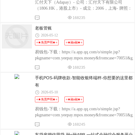
汇付天下（Adapay）- 公司：汇付天下有限公司
（1806.HK，港股上市）- 成立：2006，上海- 牌照：
央行全牌照（收单/互联网/移动支付）+ 跨境支付 +
168235
基金支付- Adapay定位：汇付旗下轻量聚合支付平台
（面向开发者/中小商户）
老板管账
2026-05-12
⭐★免责声明★⭐
⭐★融e融★⭐
易钱包-下载：https://a.app.qq.com/o/simple.jsp?
pkgname=com.yeepay.mpos.money&fromcase=70051&
程融-手机版：
168235
http://www.chengrongkeji.cn/wap_lycrdz.html; 颐支付
POS：http://oss.flmyzf.com/yzf/html/regist/index.html?
手机POS-码牌收款-智能收银终端秤-你想要的这里都
phone=%E4%
有
2026-05-10
⭐★免责声明★⭐
⭐★融e融★⭐
易钱包-下载：https://a.app.qq.com/o/simple.jsp?
pkgname=com.yeepay.mpos.money&fromcase=70051&
程融-手机版：
168245
http://www.chengrongkeji.cn/wap_lycrdz.html; 颐支付
POS：http://oss.flmyzf.com/yzf/html/regist/index.html?
车贷房押信用贷-融e融APP-一站式金融综合服务平台