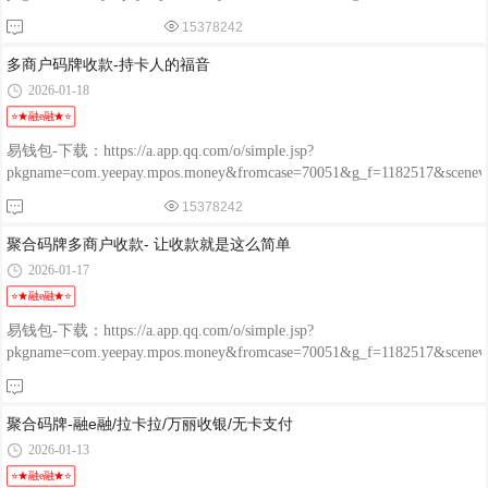
程融-手机版：http://www.chengrongkeji.cn/wap_lycrdz.html; 颐支付
15378242
POS：http://oss.flmyzf.com/yzf/html/regist/index.html?phone=%E4%
多商户码牌收款-持卡人的福音
2026-01-18
⭐★融e融★⭐
易钱包-下载：https://a.app.qq.com/o/simple.jsp?
pkgname=com.yeepay.mpos.money&fromcase=70051&g_f=1182517&sce
程融-手机版：http://www.chengrongkeji.cn/wap_lycrdz.html; 颐支付
15378242
POS：http://oss.flmyzf.com/yzf/html/regist/index.html?phone=%E4%
聚合码牌多商户收款- 让收款就是这么简单
2026-01-17
⭐★融e融★⭐
易钱包-下载：https://a.app.qq.com/o/simple.jsp?
pkgname=com.yeepay.mpos.money&fromcase=70051&g_f=1182517&sce
程融-手机版：http://www.chengrongkeji.cn/wap_lycrdz.html; 颐支付
POS：http://oss.flmyzf.com/yzf/html/regist/index.html?phone=%E4%
聚合码牌-融e融/拉卡拉/万丽收银/无卡支付
2026-01-13
⭐★融e融★⭐