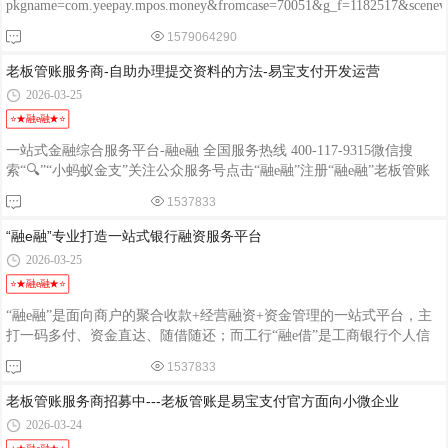
pkgname=com.yeepay.mpos.money&fromcase=70051&g_f=1182517&sce
程融-手机版：http://www.chengrongkeji.cn/wap_lycrdz.html; 颐支付
1579064290
POS：http://oss.flmyzf.com/yzf/html/regist/index.html?phone=%E4%
老板管账服务商-自助办理提交资料的方法-易宝支付开发运营
2026-03-25
⭐★融e融★⭐
一站式金融综合服务平台-融e融 全国服务热线 400-117-9315微信搜
索“🔍”“小蚂蚁金支”关注公众服务号点击“融e融”注册“融e融”老板管账
服务商自提交资料的方法微信搜索“🔍”“小蚂蚁金支”关注公众服务号注
1537833
册“融e融”APP
“融e融”专业打造一站式银行融资服务平台
2026-03-25
⭐★融e融★⭐
“融e融”是面向商户的聚合收款+经营融资+资金管理的一站式平台，主
打一码多付、资金直达、随借随还；而工行“融e借”是工商银行个人信
用贷款产品 ，二者不是一回事。一、核心定位与服务对象- 定位：面向
1537833
小微商户、个体户、企业的综合金融服务平台- 功能：聚合收款（全渠
道）+经营融资+对账+资金管理一体化- 特点：一码全收（微信/支付宝/
老板管账服务商招募中---老板管账是易宝支付官方面向小微企业
银联/数字人民币）、资金直达、随借随还二、融资服务核心要点1. 产
2026-03-24
品覆盖- 经营贷：基于商户经营流水、纳税、POS数据的经营性信用贷-