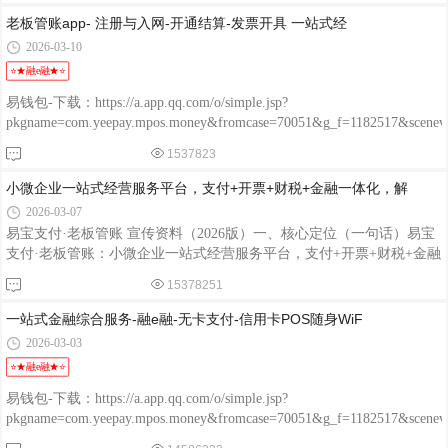
移动开票：支持通过开票码或手工开票，在手机上就能轻松完成税务相
老板管账app- 注册与入网-开通结算-发票开具 一站式经
关操作。· 🏢 商户管理：可进行商户查询、新增、签约等操作，随时掌
2026-03-10
握商户状态。这款App目前提供两个版本：老板和员工使用的“商户
⭐★融e融★⭐
版”，以及渠道合作伙伴使用的“渠道版”。
易钱包-下载：https://a.app.qq.com/o/simple.jsp?
pkgname=com.yeepay.mpos.money&fromcase=70051&g_f=1182517&sce
程融-手机版：http://www.chengrongkeji.cn/wap_lycrdz.html; 颐支付
1537823
POS：http://oss.flmyzf.com/yzf/html/regist/index.html?phone=%E4%
小微企业一站式经营服务平台，支付+开票+财税+金融一体化，解
2026-03-07
易宝支付·老板管账 宣传资料（2026版）一、核心定位（一句话）易宝
支付·老板管账：小微企业一站式经营服务平台，支付+开票+财税+金融
一体化，解决收款、对账、开票、融资、管理全链路痛点。二、核心
15378251
Slogan- 老板管账，一部手机管生意- 收款快、开票易、对账清、融资
易、管理全三、产品版本（2个版本）1️⃣ 老板管账·商户版（给老板/财
一站式金融综合服务-融e融-无卡支付-信用卡POS随身WiF
务）- 定位：小微商户经营管理神器- 核心价值：全场景收款+智能开票
2026-03-03
+实时对账+经营分析+金融服务- 适用：餐饮、零售、服务、批发、个
⭐★融e融★⭐
体户、小微企业2️⃣ 老板管账·渠道版（给
易钱包-下载：https://a.app.qq.com/o/simple.jsp?
pkgname=com.yeepay.mpos.money&fromcase=70051&g_f=1182517&sce
程融-手机版：http://www.chengrongkeji.cn/wap_lycrdz.html; 颐支付