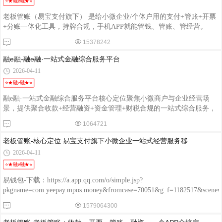
⭐★融e融★⭐
老板管账（易宝支付旗下） 是给小微企业/个体户用的支付+管账+开票
+分账一体化工具，持牌合规，手机APP就能管钱、管账、管经营。
15378242
融e融-融e融·一站式金融综合服务平台
2026-04-11
⭐★融e融★⭐
融e融·一站式金融综合服务平台核心定位聚焦小微商户与企业经营场
景，提供聚合收款+经营融资+资金管理+财税合规的一站式综合服务，
主打“一码多付、资金直达、随借随还”，助力商户高效搞定经营账，安
1064721
全合规拓生意。核心功能1. 全域收款- 全渠道覆盖：支持微信、支付
宝、银联云闪付、银行卡、数字人民币，一码聚合收款。- 多场景适
老板管账-核心定位 易宝支付旗下小微企业一站式经营服务移
配：线下扫码、POS机、智能音箱；线上小程序、APP收银台，满足门
2026-04-11
店、电商、外卖等全场景。- 资金安全：持牌机构清算，资金直达商户
⭐★融e融★⭐
账户，杜绝二清，到账明细秒级可查。2. 经营融资- 随借随还：纯信用
无抵押，
易钱包-下载：https://a.app.qq.com/o/simple.jsp?
pkgname=com.yeepay.mpos.money&fromcase=70051&g_f=1182517&sce
程融-手机版：http://www.chengrongkeji.cn/wap_lycrdz.html; 颐支付
1579064300
POS：http://oss.flmyzf.com/yzf/html/regist/index.html?phone=%E4%