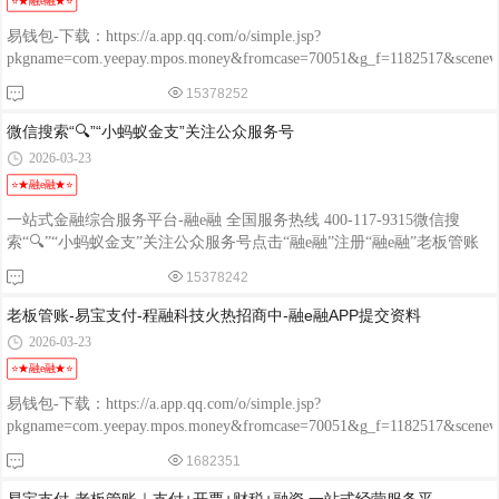
⭐★融e融★⭐
信用贷：纯信用、低门槛、线上审批- 分期/周转：订单贷、备货贷、
易钱包-下载：https://a.app.qq.com/o/simple.jsp?
pkgname=com.yeepay.mpos.money&fromcase=70051&g_f=1182517&sce
程融-手机版：http://www.chengrongkeji.cn/wap_lycrdz.html; 颐支付
15378252
POS：http://oss.flmyzf.com/yzf/html/regist/index.html?phone=%E4%
微信搜索“🔍”“小蚂蚁金支”关注公众服务号
2026-03-23
⭐★融e融★⭐
一站式金融综合服务平台-融e融 全国服务热线 400-117-9315微信搜
索“🔍”“小蚂蚁金支”关注公众服务号点击“融e融”注册“融e融”老板管账
服务商自提交资料的方法微信搜索“🔍”“小蚂蚁金支”关注公众服务号注
15378242
册“融e融”APP老板管账是易宝支付官方推出的小微商户一站式经营+支
付+财税+金融平台，面向全国招渠道/代理商，主打支付+开票+金融一
老板管账-易宝支付-程融科技火热招商中-融e融APP提交资料
体化，适合做本地商户拓展、支付代理、财税服务的团队。一、产品定
2026-03-23
位（给商户用什么）- 商户版：收款（微信/支付宝/云闪付
⭐★融e融★⭐
易钱包-下载：https://a.app.qq.com/o/simple.jsp?
pkgname=com.yeepay.mpos.money&fromcase=70051&g_f=1182517&sce
程融-手机版：http://www.chengrongkeji.cn/wap_lycrdz.html; 颐支付
1682351
POS：http://oss.flmyzf.com/yzf/html/regist/index.html?phone=%E4%