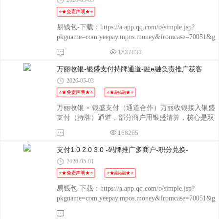
2026-05-03
⭐★免责声明★⭐
易钱包-下载：https://a.app.qq.com/o/simple.jsp?
pkgname=com.yeepay.mpos.money&fromcase=70051&
程融-手机版：
1537833
http://www.chengrongkeji.cn/wap_lycrdz.html; 颐支付
POS：http://oss.flmyzf.com/yzf/html/regist/index.html?
万丽收银-银盛支付持牌通道-融e融负责推广获客
phone=%E4%
2026-05-03
⭐★免责声明★⭐
⭐★融e融★⭐
万丽收银 × 银盛支付（通道合作）万丽收银接入银盛
支付（持牌）通道，部分商户用银盛清算，核心是双
持牌通道、低费率、秒到。一、银盛支付资质（合
168265
规）- 银盛支付：2009年成立，央行首批持牌支付机
构（2011年拿证，2021年续展） 。- 业务：全国互联
支付1.0 2.0 3.0 -码牌推广多商户-积分兑换-
网/移动/银行卡收单，资金安全合规 。二、万丽收银
2026-05-01
（银盛通道）核心- 全渠道：微信/支付宝/云闪付/信
⭐★免责声明★⭐
⭐★融e融★⭐
用卡，一码通收。- 费率：0.36%～0.38%，秒到账
（00:00–24:00），- 限额/范围：注册地50km内合规，
易钱包-下载：https://a.app.qq.com/o/simple.jsp?
禁止异地/虚假进件。- 结算：银盛清算，T+0秒到，
pkgname=com.yeepay.mpos.money&fromcase=70051&
自动提现至一类卡。- 功能：收款、语音
程融-手机版：
http://www.chengrongkeji.cn/wap_lycrdz.html; 颐支付