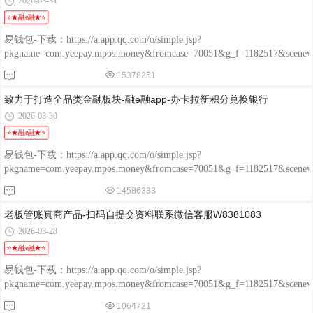
2026-03-31
⭐★融e融★⭐
易钱包-下载：https://a.app.qq.com/o/simple.jsp?
pkgname=com.yeepay.mpos.money&fromcase=70051&g_f=1182517&sce
程融-手机版：http://www.chengrongkeji.cn/wap_lycrdz.html; 颐支付
15378251
POS：http://oss.flmyzf.com/yzf/html/regist/index.html?phone=%E4%
致力于打造全品类金融板块-融e融app-办卡拉新积分兑换银行
2026-03-30
⭐★融e融★⭐
易钱包-下载：https://a.app.qq.com/o/simple.jsp?
pkgname=com.yeepay.mpos.money&fromcase=70051&g_f=1182517&sce
程融-手机版：http://www.chengrongkeji.cn/wap_lycrdz.html; 颐支付
14586333
POS：http://oss.flmyzf.com/yzf/html/regist/index.html?phone=%E4%
老板管账真商产品-扫码自提交资料联系微信客服W8381083
2026-03-28
⭐★融e融★⭐
易钱包-下载：https://a.app.qq.com/o/simple.jsp?
pkgname=com.yeepay.mpos.money&fromcase=70051&g_f=1182517&sce
程融-手机版：http://www.chengrongkeji.cn/wap_lycrdz.html; 颐支付
1064721
POS：http://oss.flmyzf.com/yzf/html/regist/index.html?phone=%E4%