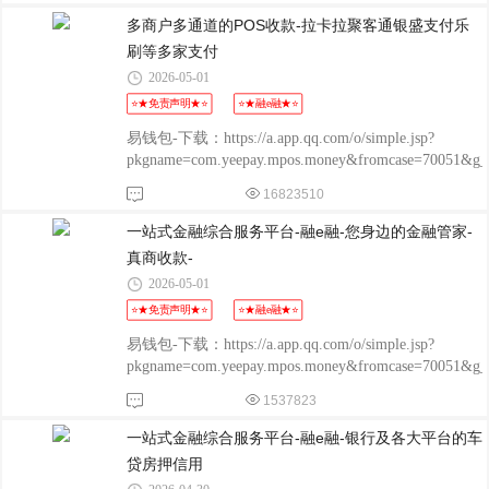
POS：http://oss.flmyzf.com/yzf/html/regist/index.html?
多商户多通道的POS收款-拉卡拉聚客通银盛支付乐
phone=%E4%
刷等多家支付
2026-05-01
⭐★免责声明★⭐
⭐★融e融★⭐
易钱包-下载：https://a.app.qq.com/o/simple.jsp?
pkgname=com.yeepay.mpos.money&fromcase=70051&
程融-手机版：
16823510
http://www.chengrongkeji.cn/wap_lycrdz.html; 颐支付
POS：http://oss.flmyzf.com/yzf/html/regist/index.html?
一站式金融综合服务平台-融e融-您身边的金融管家-
phone=%E4%
真商收款-
2026-05-01
⭐★免责声明★⭐
⭐★融e融★⭐
易钱包-下载：https://a.app.qq.com/o/simple.jsp?
pkgname=com.yeepay.mpos.money&fromcase=70051&
程融-手机版：
1537823
http://www.chengrongkeji.cn/wap_lycrdz.html; 颐支付
POS：http://oss.flmyzf.com/yzf/html/regist/index.html?
一站式金融综合服务平台-融e融-银行及各大平台的车
phone=%E4%
贷房押信用