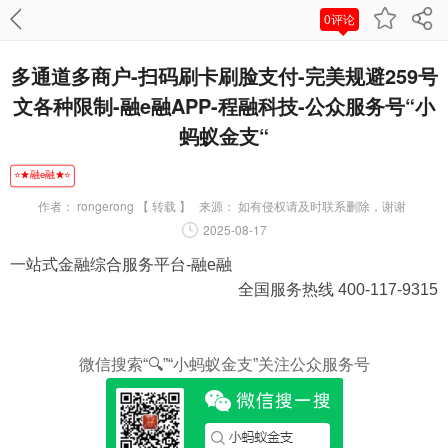
0评论
多通道多商户-扫码刷卡刷脸支付-完美规避259号
文各种限制-融e融APP-程融科技-公众服务号“小
蚂蚁金支“
⭐★融e融★⭐
作者：
rongerong 【 转载 】
来源：
如有侵权请及时联系删除，谢谢
2025-08-17
一站式金融综合服务平台-融e融
全国服务热线 400-117-9315
微信搜索“🔍”“小蚂蚁金支”关注公众服务号