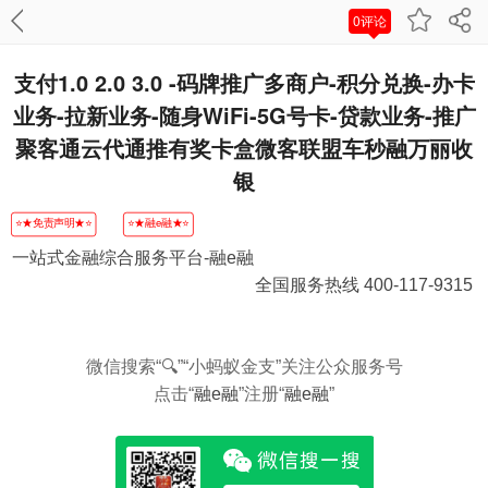
0评论
支付1.0 2.0 3.0 -码牌推广多商户-积分兑换-办卡
业务-拉新业务-随身WiFi-5G号卡-贷款业务-推广
聚客通云代通推有奖卡盒微客联盟车秒融万丽收
银
⭐★免责声明★⭐
⭐★融e融★⭐
一站式金融综合服务平台-融e融
全国服务热线 400-117-9315
微信搜索“🔍”“小蚂蚁金支”关注公众服务号
点击“
融e融
”注册“
融e融
”